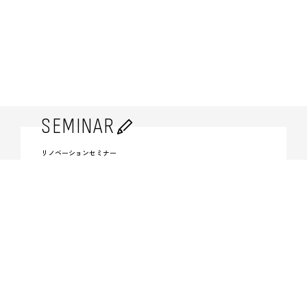
SEMINAR
リノベーションセミナー
More
マンションリノベーションの
基本を学べる！
CATALOG
資料請求
More
カタログを
無料でお届けします。
CONTACT