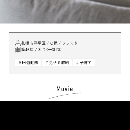
札幌市豊平区 / O様 / ファミリー
築46年 / 3LDK→3LDK
回遊動線
見せる収納
子育て
Movie