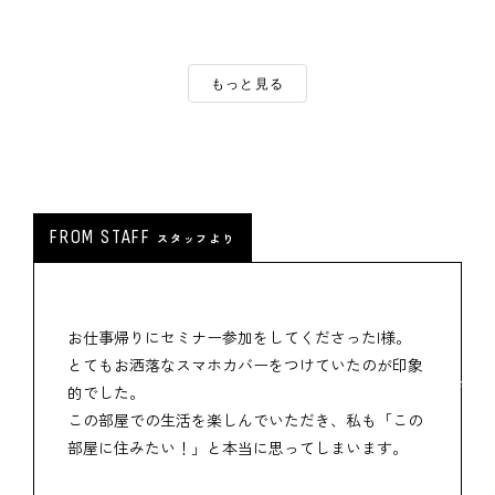
もっと見る
FROM STAFF
スタッフより
お仕事帰りにセミナー参加をしてくださったI様。
とてもお洒落なスマホカバーをつけていたのが印象
M+スタッフ
的でした。
菅原 圭
この部屋での生活を楽しんでいただき、私も「この
部屋に住みたい！」と本当に思ってしまいます。