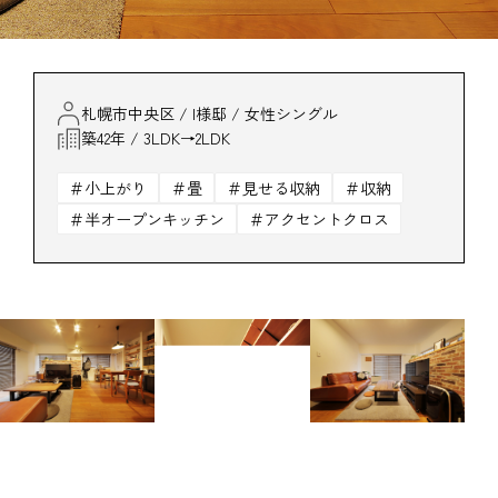
札幌市中央区 / I様邸 / 女性シングル
築42年 / 3LDK→2LDK
小上がり
畳
見せる収納
収納
半オープンキッチン
アクセントクロス