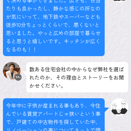
ぐ決める事ができました。広さも、日当
たりも良かったし、静かな感じの所なの
が気にいって、地下鉄やスーパーなども
徒歩10分ちょっとくらいで、悪くないと
思いました。やっと広めの部屋で暮らせ
ると思うと嬉しいです。キッチンが広く
なるのも！！
数ある住宅会社の中からなぜ弊社を選ば
れたのか、その理由とストーリーをお聞
かせください。
今年中に子供が産まれる事もあり、今住
んでいる賃貸アパートじゃ狭いという事
で、戸建ての中古物件を探していた中、
リノベーションの事についてネットで調