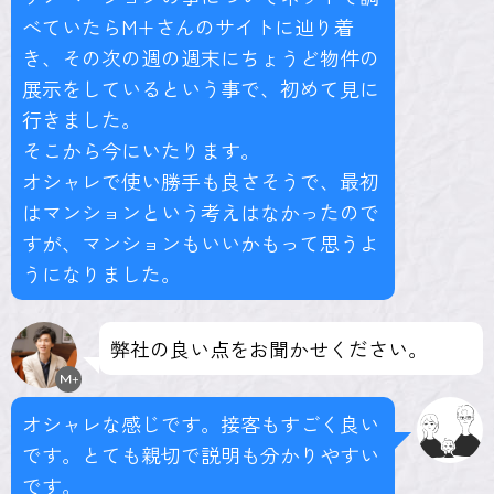
べていたらM+さんのサイトに辿り着
き、その次の週の週末にちょうど物件の
展示をしているという事で、初めて見に
行きました。
そこから今にいたります。
オシャレで使い勝手も良さそうで、最初
はマンションという考えはなかったので
すが、マンションもいいかもって思うよ
うになりました。
弊社の良い点をお聞かせください。
オシャレな感じです。接客もすごく良い
です。とても親切で説明も分かりやすい
です。