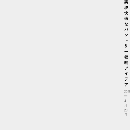
実
現
快
適
な
パ
ン
ト
リ
ー
収
納
ア
イ
デ
ア
202
年
4
月
20
日