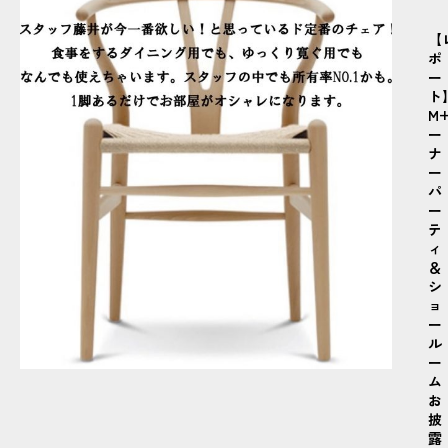
【
ポ
ー
ト
M
ー
ナ
ー
パ
ー
テ
ィ
＆
シ
ョ
ー
ル
ー
ム
お
披
露