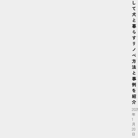
し
て
犬
と
暮
ら
す
リ
ノ
ベ
方
法
と
事
例
を
紹
介
202
年
1
月
20
日