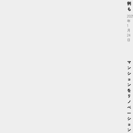
例
も
202
年
1
月
24
日
マ
ン
シ
ョ
ン
を
リ
ノ
ベ
ー
シ
ョ
ン