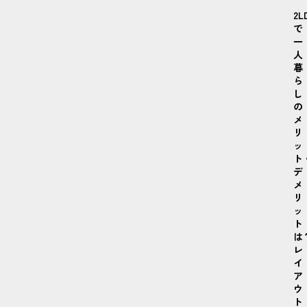
2L
で
一
人
暮
ら
し
の
メ
リ
ッ
ト
デ
メ
リ
ッ
ト
は
レ
イ
ア
ウ
ト