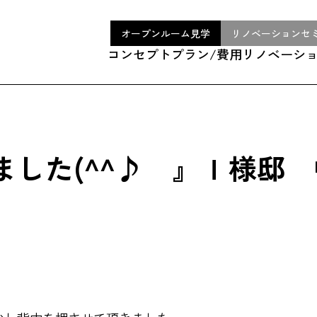
オープンルーム見学
リノベーションセ
コンセプト
プラン/費用
リノベーシ
ました(^^♪ 』Ｉ様邸
。