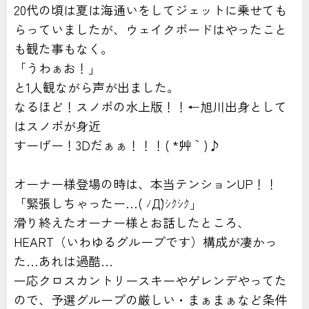
20代の頃は夏は海通いをしてジェットに乗せても
らっていましたが、ウェイクボードはやったこと
も観た事もなく。
「うわぁお！」
と1人観ながら声が出ました。
なるほど！スノボの水上版！！←旭川出身として
はスノボが身近
すーげー！3Dだぁぁ！！！( *´艸｀)♪
オーナー様登場の時は、本当テンションUP！！
「緊張しちゃったー…( ﾉД`)ｼｸｼｸ」
滑り終えたオーナー様とお話したところ、
HEART（いわゆるグループです）構成が凄かっ
た…あれは過酷…
一応クロスカントリースキーやゲレンデやってた
ので、予選グループの厳しい・まぁまぁなど条件